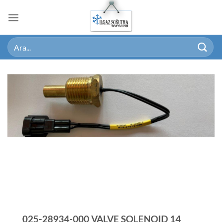
İçeriğe
atla
025-28934-000 VALVE SOLENOID 14